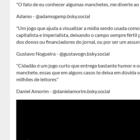
"O fato de eu conhecer algumas manchetes, me diverte a
Adamo - @adamogamp.bsky.social
"Um jogo que ajuda a visualizar a mídia sendo usada co
capitalista e imperialista, deixando o campo sempre fértil 
dos donos ou financiadores do jornal, ou por ser um assu
Gustavo Nogueira - @gustavogn.bsky.social
"Cidadão é um jogo curto que entrega bastante humor e ori
manchete, essas que em alguns casos te deixa em dúvida se
milhões de leitores"
Daniel Amorim - @danielamorim.bsky.social