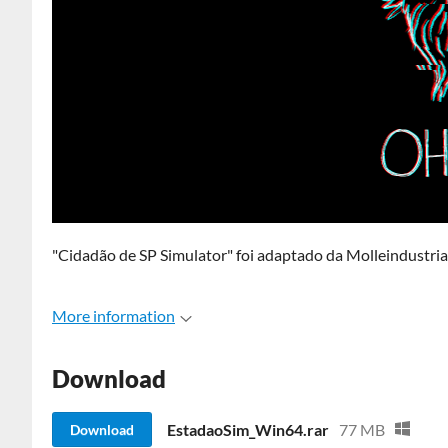
"Cidadão de SP Simulator" foi adaptado da Molleindustria
More information
Download
EstadaoSim_Win64.rar
77 MB
Download